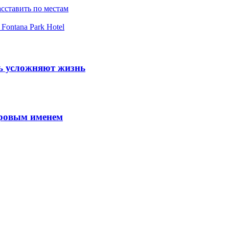
асставить по местам
Fontana Park Hotel
шь усложняют жизнь
ировым именем