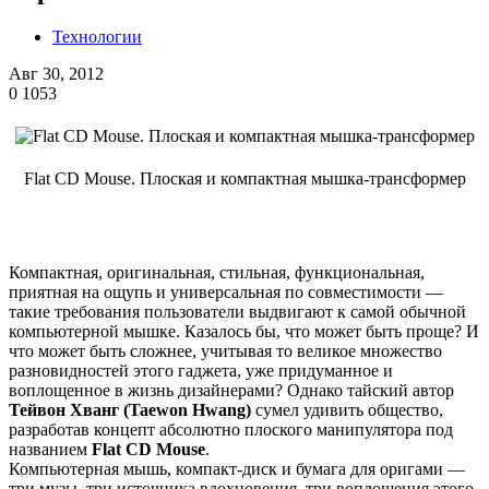
Технологии
Авг 30, 2012
0
1053
Flat CD Mouse. Плоская и компактная мышка-трансформер
Компактная, оригинальная, стильная, функциональная,
приятная на ощупь и универсальная по совместимости —
такие требования пользователи выдвигают к самой обычной
компьютерной мышке. Казалось бы, что может быть проще? И
что может быть сложнее, учитывая то великое множество
разновидностей этого гаджета, уже придуманное и
воплощенное в жизнь дизайнерами? Однако тайский автор
Тейвон Хванг (Taewon Hwang)
сумел удивить общество,
разработав концепт абсолютно плоского манипулятора под
названием
Flat CD Mouse
.
Компьютерная мышь, компакт-диск и бумага для оригами —
три музы, три источника вдохновения, три воплощения этого