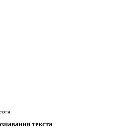
екста
ознавания текста