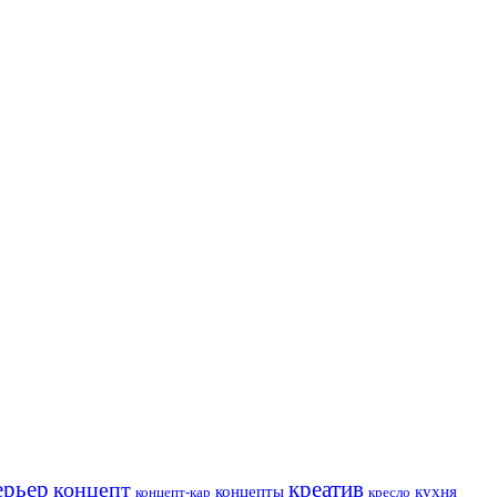
ерьер
креатив
концепт
кухня
концепты
концепт-кар
кресло