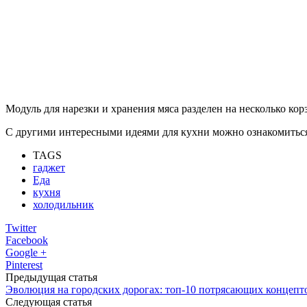
Модуль для нарезки и хранения мяса разделен на несколько к
С другими интересными идеями для кухни можно ознакомиться
TAGS
гаджет
Еда
кухня
холодильник
Twitter
Facebook
Google +
Pinterest
Предыдущая статья
Эволюция на городских дорогах: топ-10 потрясающих концепт
Следующая статья