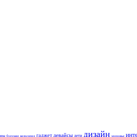
дизайн
инт
девайсы
гаджет
дети
уары
будущее
велосипед
здоровье