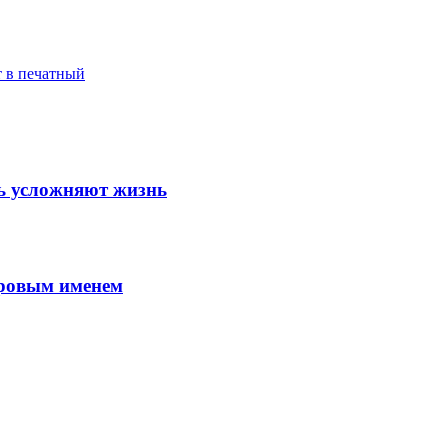
т в печатный
шь усложняют жизнь
ировым именем