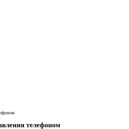
лефоном
авления телефоном