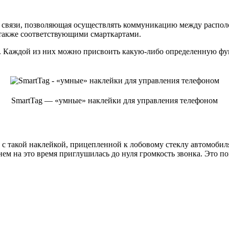
ой связи, позволяющая осуществлять коммуникацию между распол
 также соответствующими смарткартами.
g. Каждой из них можно присвоить какую-либо определенную фун
SmartTag — «умные» наклейки для управления телефоном
ом с такой наклейкой, прицепленной к лобовому стеклу автомоби
нем на это время приглушилась до нуля громкость звонка. Это п