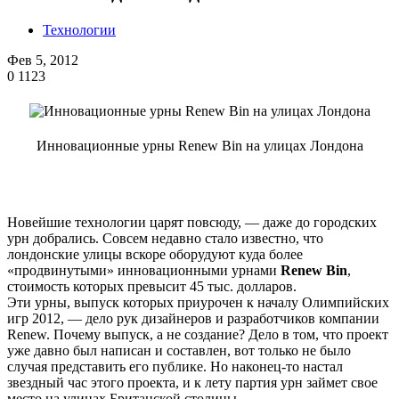
Технологии
Фев 5, 2012
0
1123
Инновационные урны Renew Bin на улицах Лондона
Новейшие технологии царят повсюду, — даже до городских
урн добрались. Совсем недавно стало известно, что
лондонские улицы вскоре оборудуют куда более
«продвинутыми» инновационными урнами
Renew Bin
,
стоимость которых превысит 45 тыс. долларов.
Эти урны, выпуск которых приурочен к началу Олимпийских
игр 2012, — дело рук дизайнеров и разработчиков компании
Renew. Почему выпуск, а не создание? Дело в том, что проект
уже давно был написан и составлен, вот только не было
случая представить его публике. Но наконец-то настал
звездный час этого проекта, и к лету партия урн займет свое
место на улицах Британской столицы.