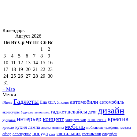
Календарь
Август 2026
Пн
Вт
Ср
Чт
Пт
Сб
Вс
1
2
3
4
5
6
7
8
9
10
11
12
13
14
15
16
17
18
19
20
21
22
23
24
25
26
27
28
29
30
31
« Мар
Метки
Гаджеты
автомобили
автомобиль
Еда
iPhone
США
Япония
дизайн
девайсы
гаджет
дети
аксессуары
будущее
велосипед
интерьер
креатив
концепт
концепты
концепт-кар
здоровье
мебель
кухня
лампа
кресло
мобильные телефоны
лампы
машины
музыка
посуда
светильник
обзор
освещение
светильники
свет
смартфон