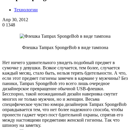
Технологии
Апр 30, 2012
0
1348
Флешка Tampax SpongeBob в виде тампона
Нет ничего удивительного увидеть подобный предмет в
сумочке у девушки. Всякое случается, тем более, случается
каждый месяц, стало быть, нельзя терять бдительности. А что,
если этот предмет гигиены замечен в кармане у мужчины? Без
паники, Tampax SpongeBob это всего лишь очередное
дизайнерское превращение обычной USB-флешки.
Бесспорно, такой неожиданный дизайн наверняка смутит
многих не только мужчин, но и женщин. Весьма
специфическое чувство юмора дизайнеров Tampax SpongeBob
оправдывается тем, что нет более надежного способа, чтобы
пронести гаджет через пост бдительной охраны, спрятав его
между настоящими предметами женской гигиены. Так что
шпиону на заметку.