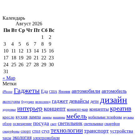
Календарь
Август 2026
Пн
Вт
Ср
Чт
Пт
Сб
Вс
1
2
3
4
5
6
7
8
9
10
11
12
13
14
15
16
17
18
19
20
21
22
23
24
25
26
27
28
29
30
31
« Мар
Метки
Гаджеты
автомобили
автомобиль
Еда
iPhone
США
Япония
дизайн
девайсы
гаджет
дети
аксессуары
будущее
велосипед
интерьер
креатив
концепт
концепты
концепт-кар
здоровье
мебель
кухня
лампа
кресло
мобильные телефоны
лампы
машины
музыка
посуда
светильник
обзор
освещение
светильники
свет
смартфон
технологии
транспорт
стол
стул
устройства
спорт
смартфоны
экология
часы
электромобили