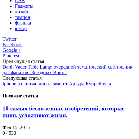
USB
Гаджеты
дизайн
тампон
флэшка
юмор
Twitter
Facebook
Google +
Pinterest
Предыдущая статья
Darth Vader Table Lamp: очередной тематический светильник
для фанатов "Звездных Войн"
Следующая статья
Iphone 5 с пятью дисплеями от Артура Купрейчука
Похожие статьи
10 самых бесполезных изобретений, которые
лишь усложняют жизнь
Фев 15, 2015
0
4533