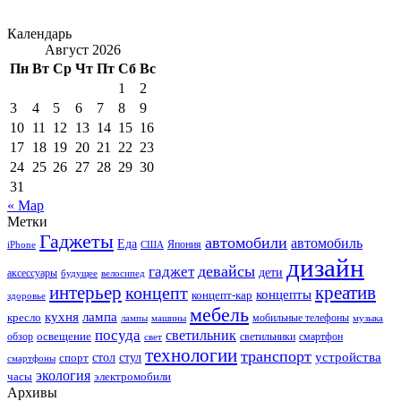
Календарь
Август 2026
Пн
Вт
Ср
Чт
Пт
Сб
Вс
1
2
3
4
5
6
7
8
9
10
11
12
13
14
15
16
17
18
19
20
21
22
23
24
25
26
27
28
29
30
31
« Мар
Метки
Гаджеты
автомобили
автомобиль
Еда
iPhone
США
Япония
дизайн
девайсы
гаджет
дети
аксессуары
будущее
велосипед
интерьер
креатив
концепт
концепты
концепт-кар
здоровье
мебель
кухня
лампа
кресло
мобильные телефоны
лампы
машины
музыка
посуда
светильник
обзор
освещение
светильники
свет
смартфон
технологии
транспорт
стол
стул
устройства
спорт
смартфоны
экология
часы
электромобили
Архивы