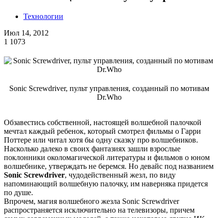
Технологии
Июл 14, 2012
1
1073
Sonic Screwdriver, пульт управления, созданный по мотивам
Dr.Who
Обзавестись собственной, настоящей волшебной палочкой
мечтал каждый ребенок, который смотрел фильмы о Гарри
Поттере или читал хотя бы одну сказку про волшебников.
Насколько далеко в своих фантазиях зашли взрослые
поклонники околомагической литературы и фильмов о юном
волшебнике, утверждать не беремся. Но девайс под названием
Sonic Screwdriver
, чудодейственный жезл, по виду
напоминающий волшебную палочку, им наверняка придется
по душе.
Впрочем, магия волшебного жезла Sonic Screwdriver
распространяется исключительно на телевизоры, причем