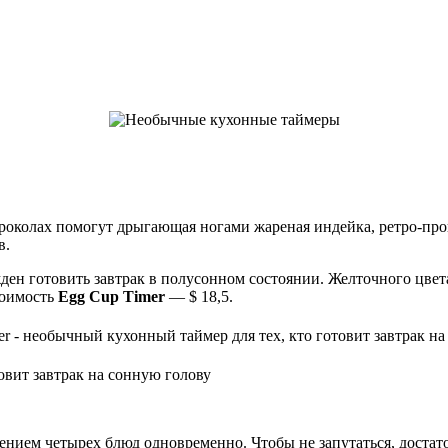
роколах помогут дрыгающая ногами жареная индейка, ретро-про
в.
ден готовить завтрак в полусонном состоянии. Желточного цвета
тоимость
Egg Cup Timer
— $ 18,5.
овит завтрак на сонную голову
ением четырех блюд одновременно. Чтобы не запутаться, достат