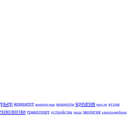
ерьер
креатив
концепт
кухня
концепты
концепт-кар
кресло
ехнологии
транспорт
экология
устройства
часы
электромобили