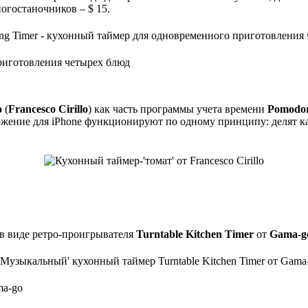
огостаночников – $ 15.
риготовления четырех блюд
о
(
Francesco Cirillo
) как часть программы учета времени
Pomodor
ожение для iPhone функционируют по одному принципу: делят к
 в виде ретро-проигрывателя
Turntable Kitchen Timer
от
Gama-g
ma-go