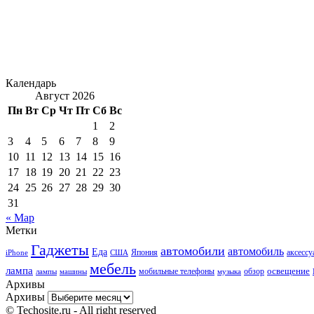
Календарь
Август 2026
Пн
Вт
Ср
Чт
Пт
Сб
Вс
1
2
3
4
5
6
7
8
9
10
11
12
13
14
15
16
17
18
19
20
21
22
23
24
25
26
27
28
29
30
31
« Мар
Метки
Гаджеты
автомобили
автомобиль
Еда
iPhone
США
Япония
аксесс
мебель
лампа
мобильные телефоны
обзор
освещение
лампы
машины
музыка
Архивы
Архивы
© Techosite.ru - All right reserved