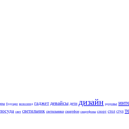
дизайн
инт
девайсы
гаджет
дети
уары
будущее
велосипед
здоровье
т
посуда
светильник
стол
стул
спорт
светильники
свет
смартфон
смартфоны