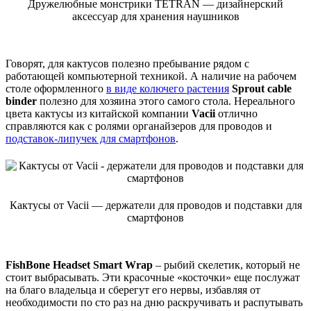
Дружелюбные монстрики TETRAN — дизайнерский
аксессуар для хранения наушников
Говорят, для кактусов полезно пребывание рядом с
работающей компьютерной техникой. А наличие на рабочем
столе оформленного
в виде колючего растения
Sprout cable
binder
полезно для хозяина этого самого стола. Нереального
цвета кактусы из китайской компании
Vacii
отлично
справляются как с ролями органайзеров для проводов и
подставок-липучек для смартфонов
.
Кактусы от Vacii — держатели для проводов и подставки для
смартфонов
FishBone Headset Smart Wrap
– рыбий скелетик, который не
стоит выбрасывать. Эти красочные «косточки» еще послужат
на благо владельца и сберегут его нервы, избавляя от
необходимости по сто раз на дню раскручивать и распутывать