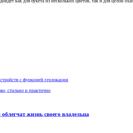
дойдёт как для букета из нескольких цветов, так и для целой о
устройств с функцией геолокации
рко, стильно и практично
 облегчат жизнь своего владельца