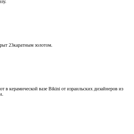
зу.
крыт 23каратным золотом.
т в керамической вазе Bikini от израильских дизайнеров из
и.