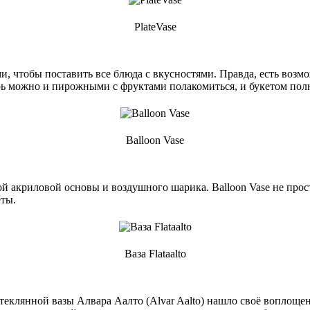
PlateVase
и, чтобы поставить все блюда с вкусностями. Правда, есть возмо
рь можно и пирожными с фруктами полакомиться, и букетом пол
Balloon Vase
й акриловой основы и воздушного шарика. Balloon Vase не прост
еты.
Ваза Flataalto
еклянной вазы Алвара Аалто (Alvar Aalto) нашло своё воплощени