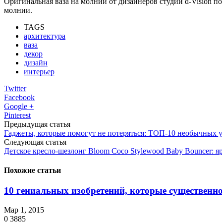
Оригинальная ваза на молнии от дизайнеров студии d-Vision по
молнии.
TAGS
архитектура
ваза
декор
дизайн
интерьер
Twitter
Facebook
Google +
Pinterest
Предыдущая статья
Гаджеты, которые помогут не потеряться: ТОП-10 необычных 
Следующая статья
Детское кресло-шезлонг Bloom Coco Stylewood Baby Bouncer: я
Похожие статьи
10 гениальных изобретений, которые существенно
Мар 1, 2015
0
3885