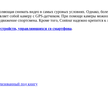
воляющая снимать видео в самых суровых условиях. Однако, бо
авляет собой камеру с GPS-датчиком. При помощи камеры можно 
едвижение спортсмена. Кроме того, Contour надежно крепится к
 устройств, управляющихся со смартфона
.
илизованный под книгу