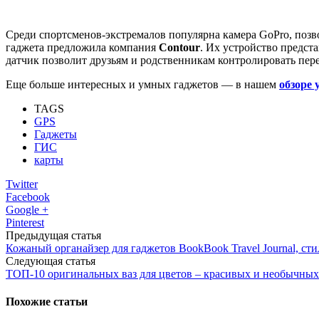
Среди спортсменов-экстремалов популярна камера GoPro, поз
гаджета предложила компания
Contour
. Их устройство предст
датчик позволит друзьям и родственникам контролировать пер
Еще больше интересных и умных гаджетов — в нашем
обзоре
TAGS
GPS
Гаджеты
ГИС
карты
Twitter
Facebook
Google +
Pinterest
Предыдущая статья
Кожаный органайзер для гаджетов BookBook Travel Journal, ст
Следующая статья
ТОП-10 оригинальных ваз для цветов ‒ красивых и необычных
Похожие статьи