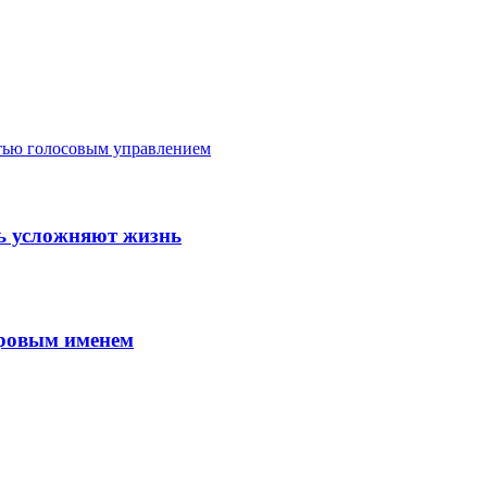
стью голосовым управлением
шь усложняют жизнь
ировым именем